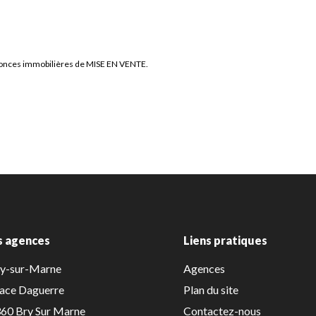
nonces immobilières de MISE EN VENTE.
s agences
Liens pratiques
ry-sur-Marne
Agences
lace Daguerre
Plan du site
60 Bry Sur Marne
Contactez-nous