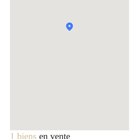
1 biens
en vente