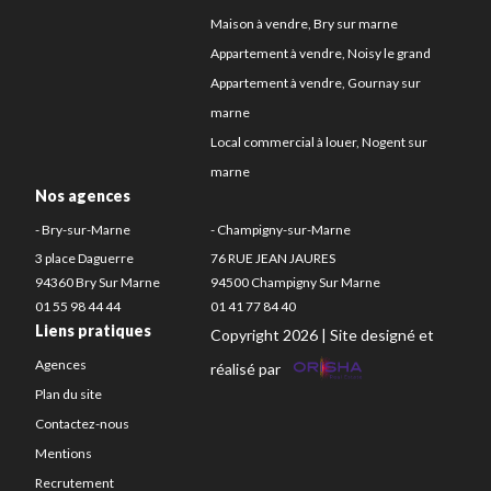
Maison à vendre, Bry sur marne
Appartement à vendre, Noisy le grand
Appartement à vendre, Gournay sur
marne
Local commercial à louer, Nogent sur
marne
Nos agences
- Bry-sur-Marne
- Champigny-sur-Marne
3 place Daguerre
76 RUE JEAN JAURES
94360 Bry Sur Marne
94500 Champigny Sur Marne
01 55 98 44 44
01 41 77 84 40
Liens pratiques
Copyright 2026 | Site designé et
Agences
réalisé par
Plan du site
Contactez-nous
Mentions
Recrutement