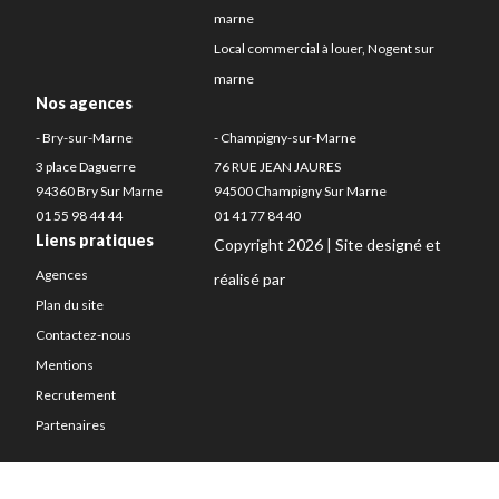
marne
Local commercial à louer, Nogent sur
marne
Nos agences
- Bry-sur-Marne
- Champigny-sur-Marne
3 place Daguerre
76 RUE JEAN JAURES
94360 Bry Sur Marne
94500 Champigny Sur Marne
01 55 98 44 44
01 41 77 84 40
Liens pratiques
Copyright 2026 | Site designé et
Agences
réalisé par
Plan du site
Contactez-nous
Mentions
Recrutement
Partenaires