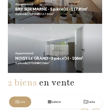
5 pièce(s)
719 000 €
117.81m²
Appartement
BRY SUR MARNE - 5 pièce(s) - 117.81m²
Contact
5 pièce(s)
719 000 €
117.81m²
Appartement
NOISY LE GRAND - 5 pièce(s) - 106m²
5 pièce(s)
570 000 €
106m²
Appartement
NOISY LE GRAND - 5 pièce(s) - 106m²
Contact
5 pièce(s)
570 000 €
106m²
2 biens
en vente
Liste
Galerie
Carte