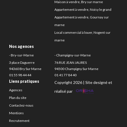
Maison à vendre, Bry sur marne
Appartement à vendre, Noisy le grand
Appartement à vendre, Gournay sur
marne
Local commercial à louer, Nogent sur
marne
Nos agences
- Bry-sur-Marne
- Champigny-sur-Marne
3 place Daguerre
76 RUE JEAN JAURES
94360 Bry Sur Marne
94500 Champigny Sur Marne
01 55 98 44 44
01 41 77 84 40
Liens pratiques
Copyright 2026 | Site designé et
Agences
réalisé par
Plan du site
Contactez-nous
Mentions
Recrutement