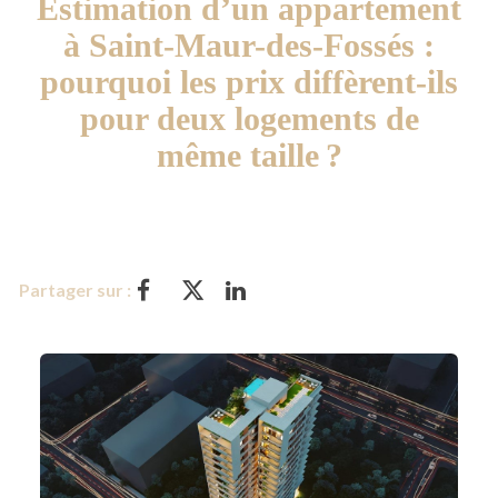
Estimation d’un appartement
à Saint-Maur-des-Fossés :
pourquoi les prix diffèrent-ils
pour deux logements de
même taille ?
Partager sur :