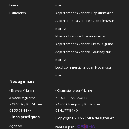
Louer
marne
Estimation
Appartement à vendre, Bry sur marne
Appartement à vendre, Champigny sur
marne
Maison à vendre, Bry sur marne
Appartement à vendre, Noisy le grand
Appartement à vendre, Gournay sur
marne
Local commercial à louer, Nogent sur
marne
Nos agences
- Bry-sur-Marne
- Champigny-sur-Marne
3 place Daguerre
76 RUE JEAN JAURES
94360 Bry Sur Marne
94500 Champigny Sur Marne
01 55 98 44 44
01 41 77 84 40
Liens pratiques
Copyright 2026 | Site designé et
Agences
réalisé par