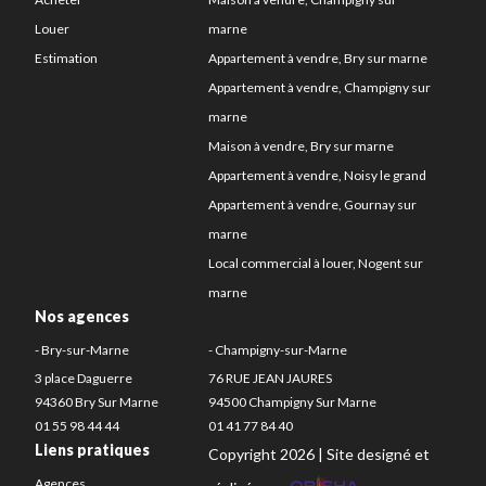
Louer
marne
Estimation
Appartement à vendre, Bry sur marne
Appartement à vendre, Champigny sur
marne
Maison à vendre, Bry sur marne
Appartement à vendre, Noisy le grand
Appartement à vendre, Gournay sur
marne
Local commercial à louer, Nogent sur
marne
Nos agences
- Bry-sur-Marne
- Champigny-sur-Marne
3 place Daguerre
76 RUE JEAN JAURES
94360 Bry Sur Marne
94500 Champigny Sur Marne
01 55 98 44 44
01 41 77 84 40
Liens pratiques
Copyright 2026 | Site designé et
Agences