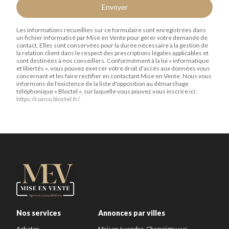
Envoyer
Les informations recueillies sur ce formulaire sont enregistrées dans
un fichier informatisé par Mise en Vente pour gérer votre demande de
contact. Elles sont conservées pour la durée nécessaire à la gestion de
la relation client dans le respect des prescriptions légales applicables et
sont destinées à nos conseillers. Conformément à la loi « informatique
et libertés », vous pouvez exercer votre droit d'accès aux données vous
concernant et les faire rectifier en contactant Mise en Vente. Nous vous
informons de l'existence de la liste d'opposition au démarchage
téléphonique « Bloctel », sur laquelle vous pouvez vous inscrire ici :
https://conso.bloctel.fr/
.
Nos services
Annonces par villes
Acheter
Maison à vendre, Champigny sur