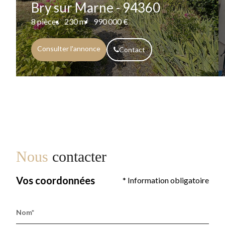
Bry sur Marne - 94360
8 pièces
230 m²
990 000 €
Consulter l'annonce
Contact
Nous
contacter
Vos coordonnées
* Information obligatoire
Nom*