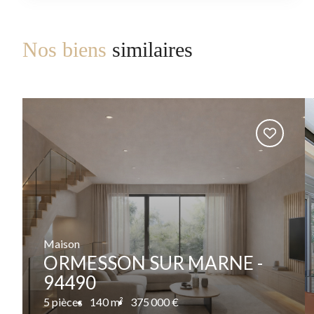
Nos biens
similaires
Maison
ORMESSON SUR MARNE -
94490
5 pièces
140 m²
375 000 €