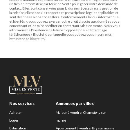
un fichier informatisé par Mise en Vente pour gérer votre demande de
contact. Elles sont conservées pour la durée nécessaire à la gestion de
la relation client dans le respect des prescriptions légales applicables et
sont destinées à nos conseillers. Conformément à la loi « informatique
et libertés », vous pouvez exercer votre droit d'accès aux données vous
concernant et les faire rectifier en contactant Mise en Vente. Nous vous
informons de l'existence de la liste d'opposition au démarchage
téléphonique « Bloctel », sur laquelle vous pouvez vous inscrire ici :
https://conso.bloctel.fr/
.
Nos services
Annonces par villes
Acheter
Maison à vendre, Champigny sur
Louer
marne
Estimation
Appartement à vendre, Bry sur marne