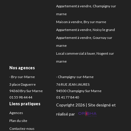
Appartement à vendre, Champigny sur
marne
Maison à vendre, Bry sur marne
Appartement à vendre, Noisy le grand
Appartement à vendre, Gournay sur
marne
Local commercial à louer, Nogent sur
marne
Nos agences
- Bry-sur-Marne
- Champigny-sur-Marne
3 place Daguerre
76 RUE JEAN JAURES
94360 Bry Sur Marne
94500 Champigny Sur Marne
01 55 98 44 44
01 41 77 84 40
Liens pratiques
Copyright 2026 | Site designé et
Agences
réalisé par
Plan du site
Contactez-nous