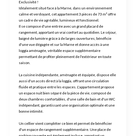
Exclusivité !
Idéalement situé face à la Marne, dans un environnement
calme et verdoyant, cet appartement 3 pièces de 73 m² offre
un cadre de vie agréable, lumineux et fonctionnel.
Il se compose d'une entrée avec un grand placard de
rangement, apportant un vrai confort au quotidien. Le séjour,
baigné de lumière grâce à de larges ouvertures, bénéficie
d'une vue dégagée et sur la Marne et donne accès à une
loggia aménagée, véritable espace supplémentaire
permettant de profiter pleinement de l'extérieur en toute
saison.
La cuisine indépendante, aménagée et équipée, dispose elle
aussi d'un accès direct à la loggia, offrant une circulation
fluide et pratique entre les espaces. L'appartement propose
un espace nuit bien séparé de la pièce de vie, composé de
deux chambres confortables, d'une salle de bain et d'un WC
indépendant, garantissant une organisation optimale et une
bonne intimité.
Un cellier vient compléter ce bien et permet de bénéficier
d'un espace de rangement supplémentaire. Une place de
parking couverte est également incluse, apportant un