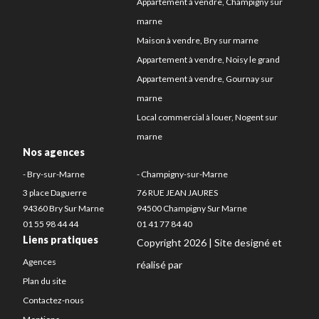
Appartement à vendre, Champigny sur
marne
Maison à vendre, Bry sur marne
Appartement à vendre, Noisy le grand
Appartement à vendre, Gournay sur
marne
Local commercial à louer, Nogent sur
marne
Nos agences
- Bry-sur-Marne
- Champigny-sur-Marne
3 place Daguerre
76 RUE JEAN JAURES
94360 Bry Sur Marne
94500 Champigny Sur Marne
01 55 98 44 44
01 41 77 84 40
Liens pratiques
Copyright 2026 | Site designé et
Agences
réalisé par
Plan du site
Contactez-nous