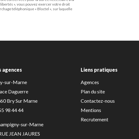
 libertés », vous pouvez exercer votre droit
chage téléphonique « Bloctel », sur laquelle
s agences
Liens pratiques
ry-sur-Marne
Agences
lace Daguerre
Plan du site
60 Bry Sur Marne
Contactez-nous
55 98 44 44
Mentions
Recrutement
hampigny-sur-Marne
 RUE JEAN JAURES