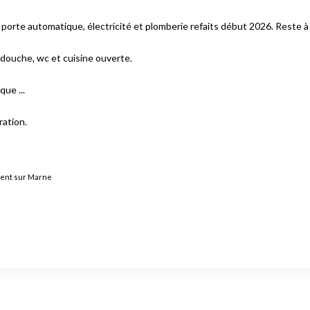
orte automatique, électricité et plomberie refaits début 2026. Reste à
 douche, wc et cuisine ouverte.
ue ...
ration.
ent sur Marne