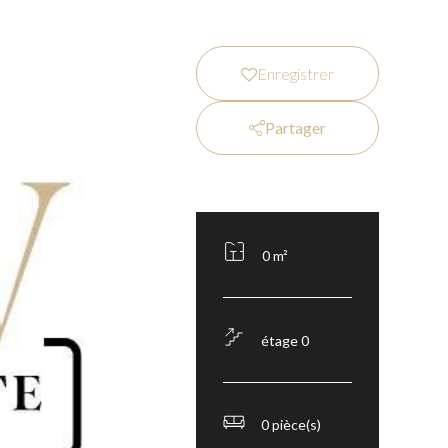
Enregistrer
Partager
0 m²
étage 0
0 pièce(s)