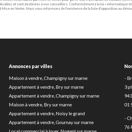
pplicables et sont destinées à nos conseillers. Conformément à la loi « informatique et
t Mise en Vente. Nous vous informons de l'existence de la liste d'opposition au démar
Annonces par villes
No
Maison à vendre, Champigny sur marne
- B
Appartement à vendre, Bry sur marne
3 p
Appartement à vendre, Champigny sur marne
943
Maison à vendre, Bry sur marne
01 
Appartement à vendre, Noisy le grand
- C
Appartement à vendre, Gournay sur marne
76
Local commercial à louer, Nogent sur marne