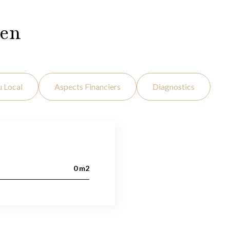
ien
u Local
Aspects Financiers
Diagnostics
0 m2