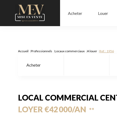
Acheter
Louer
Accueil
Professionnels
Locaux commerciaux
A louer
Ref. : 1956
Acheter
Type de bien
LOCAL COMMERCIAL CENT
LOYER €42 000/AN
**