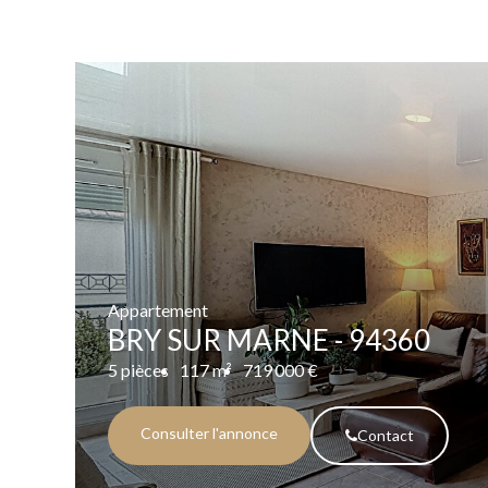
Appartement
BRY SUR MARNE - 94360
5 pièces
117 m²
719 000 €
Consulter l'annonce
Contact