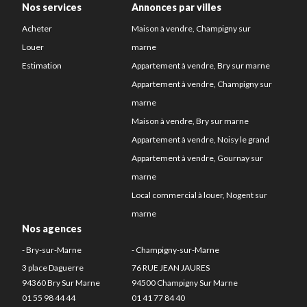
Nos services
Annonces par villes
Acheter
Maison à vendre, Champigny sur
Louer
marne
Estimation
Appartement à vendre, Bry sur marne
Appartement à vendre, Champigny sur
marne
Maison à vendre, Bry sur marne
Appartement à vendre, Noisy le grand
Appartement à vendre, Gournay sur
marne
Local commercial à louer, Nogent sur
marne
Nos agences
- Bry-sur-Marne
- Champigny-sur-Marne
3 place Daguerre
76 RUE JEAN JAURES
94360 Bry Sur Marne
94500 Champigny Sur Marne
01 55 98 44 44
01 41 77 84 40