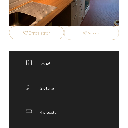
Enregistrer
Partager
75 m²
2 étage
4 pièce(s)