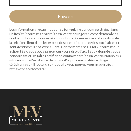
Envoyer
Les informations recueillies sur ce formulaire sont enregistrées dans
un fichier informatisé par Mise en Vente pour gérer votre demande de
contact. Elles sont conservées pour la durée nécessaire à la gestion de
la relation client dans le respect des prescriptions légales applicables et
sont destinées à nos conseillers. Conformément à la loi « informatique
et libertés », vous pouvez exercer votre droit d'accès aux données vous
concernant et les faire rectifier en contactant Mise en Vente. Nous vous
informons de l'existence de la liste d'opposition au démarchage
téléphonique « Bloctel », sur laquelle vous pouvez vous inscrire ici :
https://conso.bloctel.fr/
.