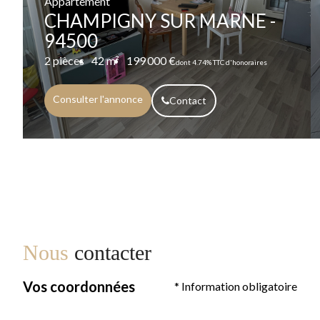
Appartement
CHAMPIGNY SUR MARNE -
94500
2 pièces
42 m²
199 000 €
dont 4.74% TTC d'honoraires
Consulter l'annonce
Contact
Nous
contacter
Vos coordonnées
* Information obligatoire