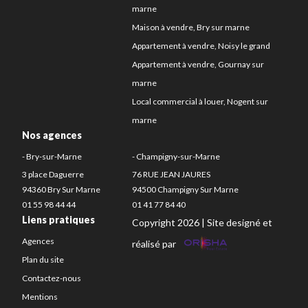
marne
Maison à vendre, Bry sur marne
Appartement à vendre, Noisy le grand
Appartement à vendre, Gournay sur
marne
Local commercial à louer, Nogent sur
marne
Nos agences
- Bry-sur-Marne
- Champigny-sur-Marne
3 place Daguerre
76 RUE JEAN JAURES
94360 Bry Sur Marne
94500 Champigny Sur Marne
01 55 98 44 44
01 41 77 84 40
Liens pratiques
Copyright 2026 | Site designé et
Agences
réalisé par
Plan du site
Contactez-nous
Mentions