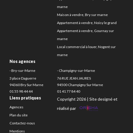
marne
Maison à vendre, Bry sur marne
Appartement à vendre, Noisy le grand
Appartement à vendre, Gournay sur
marne
Local commercial à louer, Nogent sur
marne
Nos agences
- Bry-sur-Marne
- Champigny-sur-Marne
3 place Daguerre
76 RUE JEAN JAURES
94360 Bry Sur Marne
94500 Champigny Sur Marne
01 55 98 44 44
01 41 77 84 40
Liens pratiques
Copyright 2026 | Site designé et
Agences
réalisé par
Plan du site
Contactez-nous
Mentions