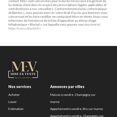
contact. Elles sont conservées pour la durée nécessaire à la gestion de
la relation client dans le respect des prescriptions légales applicables et
sont destinées à nos conseillers. Conformément à la loi « informatique
et libertés », vous pouvez exercer votre droit d'accès aux données vous
concernant et les faire rectifier en contactant Mise en Vente. Nous vous
informons de l'existence de la liste d'opposition au démarchage
téléphonique « Bloctel », sur laquelle vous pouvez vous inscrire ici :
https://conso.bloctel.fr/
.
Nos services
Annonces par villes
Acheter
Maison à vendre, Champigny sur
Louer
marne
Estimation
Appartement à vendre, Bry sur marne
Appartement à vendre, Champigny sur