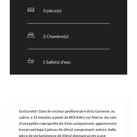
3 pièce(s)
2 Chambre(s)
1 Salle(s) d'eau
Exclusivité! Dans le secteur pavillonnaire de la Garenne, au
calme, à 12 minutes à pieds du RER A Bry sur Marne. Au sein
d'une petite copropriété de 4 lots uniquement, appartement
traversant type 3 pièces de 63m2 comprenant: entrée, belle
pièce de vie lumineuse de 30m2 donnant accès à une