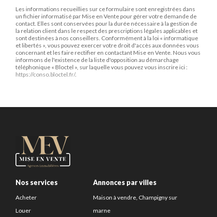
Les informations recueillies sur ce formulaire sont enregistrées dans
un fichier informatisé par Mise en Vente pour gérer votre demande de
contact. Elles sont conservées pour la durée nécessaire à la gestion de
la relation client dans le respect des prescriptions légales applicables et
sont destinées à nos conseillers. Conformément à la loi « informatique
et libertés », vous pouvez exercer votre droit d'accès aux données vous
concernant et les faire rectifier en contactant Mise en Vente. Nous vous
informons de l'existence de la liste d'opposition au démarchage
téléphonique « Bloctel », sur laquelle vous pouvez vous inscrire ici :
https://conso.bloctel.fr/
.
Nos services
Annonces par villes
Acheter
Maison à vendre, Champigny sur
Louer
marne