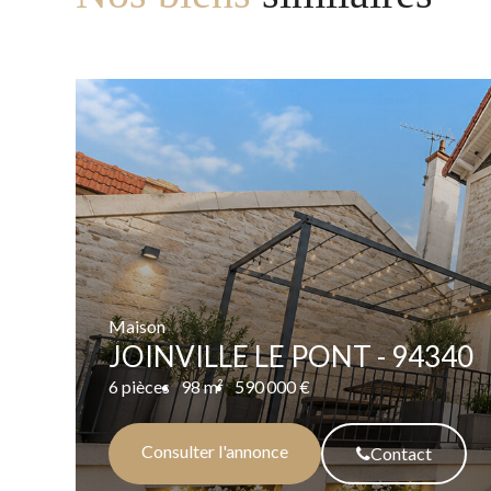
Maison
JOINVILLE LE PONT - 94340
6 pièces
98 m²
590 000 €
Consulter l'annonce
Contact