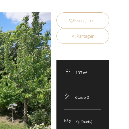
Enregistrer
Partager
137 m²
étage 0
7 pièce(s)