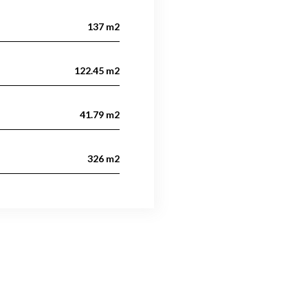
137 m2
122.45 m2
41.79 m2
326 m2