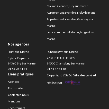
Maison à vendre, Bry sur marne
Appartement à vendre, Noisy le grand
Appartement à vendre, Gournay sur
marne
Local commercial à louer, Nogent sur
marne
Nos agences
- Bry-sur-Marne
- Champigny-sur-Marne
3 place Daguerre
76 RUE JEAN JAURES
94360 Bry Sur Marne
94500 Champigny Sur Marne
01 55 98 44 44
01 41 77 84 40
Liens pratiques
Copyright 2026 | Site designé et
Agences
réalisé par
Plan du site
Contactez-nous
Mentions
Recrutement