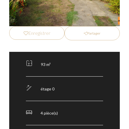
Enregistrer
Partager
93 m²
étage 0
4 pièce(s)