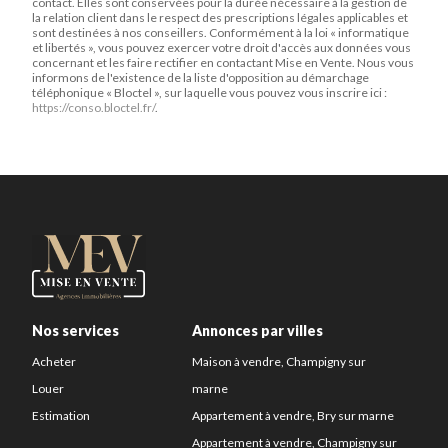
contact. Elles sont conservées pour la durée nécessaire à la gestion de
la relation client dans le respect des prescriptions légales applicables et
sont destinées à nos conseillers. Conformément à la loi « informatique
et libertés », vous pouvez exercer votre droit d'accès aux données vous
concernant et les faire rectifier en contactant Mise en Vente. Nous vous
informons de l'existence de la liste d'opposition au démarchage
téléphonique « Bloctel », sur laquelle vous pouvez vous inscrire ici :
https://conso.bloctel.fr/
.
Nos services
Annonces par villes
Acheter
Maison à vendre, Champigny sur
Louer
marne
Estimation
Appartement à vendre, Bry sur marne
Appartement à vendre, Champigny sur