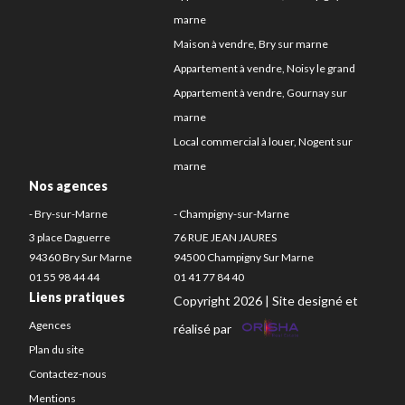
marne
Maison à vendre, Bry sur marne
Appartement à vendre, Noisy le grand
Appartement à vendre, Gournay sur
marne
Local commercial à louer, Nogent sur
marne
Nos agences
- Bry-sur-Marne
- Champigny-sur-Marne
3 place Daguerre
76 RUE JEAN JAURES
94360 Bry Sur Marne
94500 Champigny Sur Marne
01 55 98 44 44
01 41 77 84 40
Liens pratiques
Copyright 2026 | Site designé et
Agences
réalisé par
Plan du site
Contactez-nous
Mentions