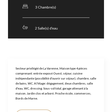
3 Chambre(s)
2 Salle(s) d'eau
Secteur privilégié de La Varenne, Maison type 4 pièces
comprenant: entrée exposé Ouest, séjour, cuisine
indépendante (possibilité d'ouvrir sur séjour), chambre, salle
de bains, WC. A l'étage: dégagement, deux chambres, salle
d'eau, WC, dressing. Sous-sol total, garage attenant à la
maison. Jardin clos et arboré. Proche école, commerces,
Bords de Marne.