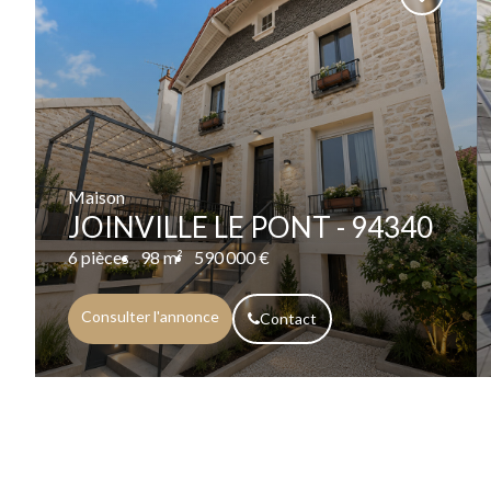
Maison
JOINVILLE LE PONT - 94340
6 pièces
98 m²
590 000 €
Consulter l'annonce
Contact