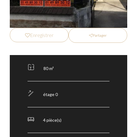
Enregistrer
Partager
80 m²
étage 0
4 pièce(s)