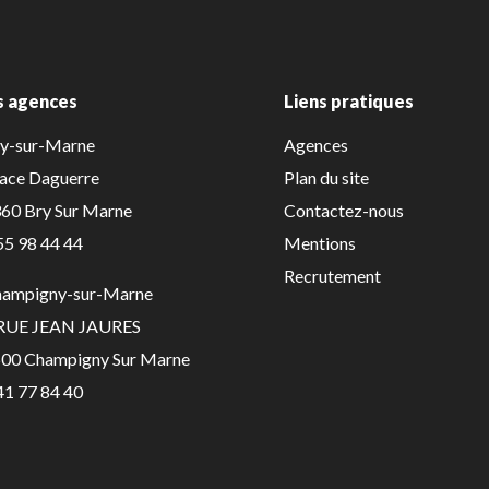
s agences
Liens pratiques
ry-sur-Marne
Agences
lace Daguerre
Plan du site
60 Bry Sur Marne
Contactez-nous
55 98 44 44
Mentions
Recrutement
hampigny-sur-Marne
 RUE JEAN JAURES
00 Champigny Sur Marne
41 77 84 40