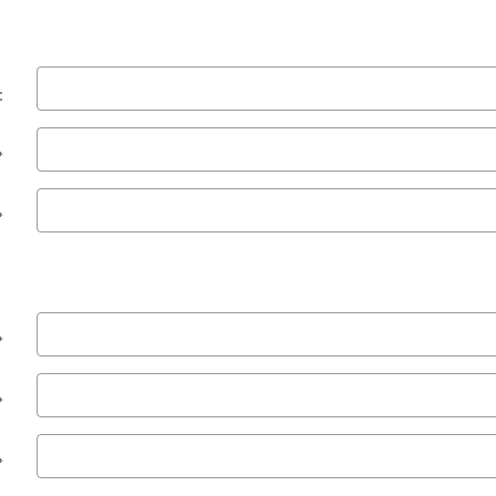
:
*
*
*
*
*