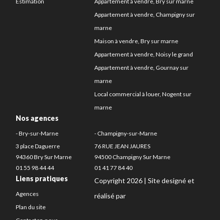
Estimation
Appartement à vendre, Bry sur marne
Appartement à vendre, Champigny sur
marne
Maison à vendre, Bry sur marne
Appartement à vendre, Noisy le grand
Appartement à vendre, Gournay sur
marne
Local commercial à louer, Nogent sur
marne
Nos agences
- Bry-sur-Marne
- Champigny-sur-Marne
3 place Daguerre
76 RUE JEAN JAURES
94360 Bry Sur Marne
94500 Champigny Sur Marne
01 55 98 44 44
01 41 77 84 40
Liens pratiques
Copyright 2026 | Site designé et
Agences
réalisé par
Plan du site