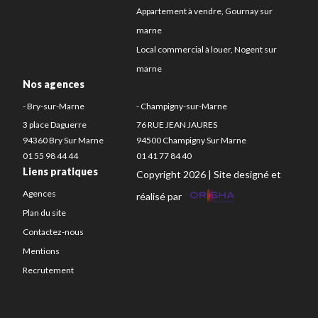
Appartement à vendre, Gournay sur
marne
Local commercial à louer, Nogent sur
marne
Nos agences
- Bry-sur-Marne
- Champigny-sur-Marne
3 place Daguerre
76 RUE JEAN JAURES
94360 Bry Sur Marne
94500 Champigny Sur Marne
01 55 98 44 44
01 41 77 84 40
Liens pratiques
Copyright 2026 | Site designé et
Agences
réalisé par
Plan du site
Contactez-nous
Mentions
Recrutement