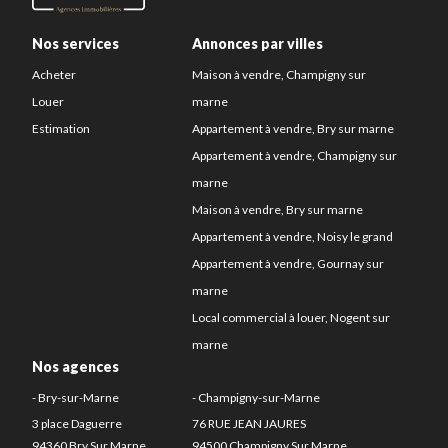
Nos services
Annonces par villes
Acheter
Maison à vendre, Champigny sur
Louer
marne
Estimation
Appartement à vendre, Bry sur marne
Appartement à vendre, Champigny sur
marne
Maison à vendre, Bry sur marne
Appartement à vendre, Noisy le grand
Appartement à vendre, Gournay sur
marne
Local commercial à louer, Nogent sur
marne
Nos agences
- Bry-sur-Marne
- Champigny-sur-Marne
3 place Daguerre
76 RUE JEAN JAURES
94360 Bry Sur Marne
94500 Champigny Sur Marne